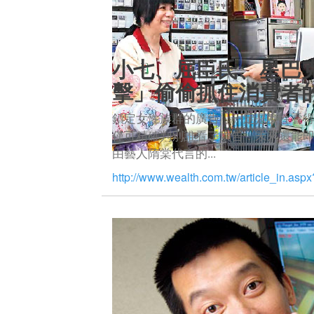
​小七、屈臣氏、星巴
擊」偷偷抓住消費者
鎖定女性族群的廣告，一定是女性看
僅可精確判別誰看了廣告，未來還能
由藝人隋棠代言的...
http://www.wealth.com.tw/article_in.asp