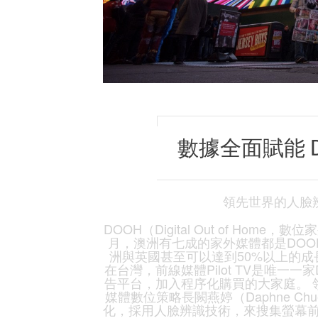
數據全面賦能 
領先世界的人臉
DOOH（Digital Out of Ho
月，澳洲有七成的家外媒體都是DOOH
洲與英國甚至可以達到50%以上的成
在台灣，前線媒體Pilot TV是唯一一家D
告平台，加入程序化購買的大家庭。 
媒體數位策略長闕燕婷（Daphne C
化，採用人臉辨識技術，來搜集螢幕