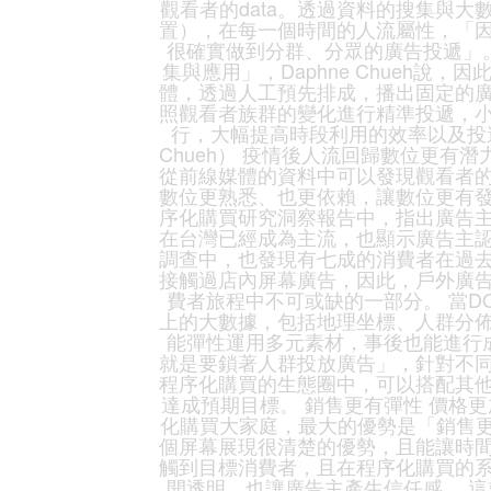
觀看者的data。透過資料的搜集與
置），在每一個時間的人流屬性，「
很確實做到分群、分眾的廣告投遞」。
集與應用」，Daphne Chueh說
體，透過人工預先排成，播出固定的
照觀看者族群的變化進行精準投遞，
行，大幅提高時段利用的效率以及投遞
Chueh） 疫情後人流回歸數位更有潛
從前線媒體的資料中可以發現觀看者
數位更熟悉、也更依賴，讓數位更有發展潛力」
序化購買研究洞察報告中，指出廣告
在台灣已經成為主流，也顯示廣告主
調查中，也發現有七成的消費者在過
接觸過店內屏幕廣告，因此，戶外廣
費者旅程中不可或缺的一部分。 當D
上的大數據，包括地理坐標、人群分
能彈性運用多元素材，事後也能進行
就是要鎖著人群投放廣告」，針對不同
程序化購買的生態圈中，可以搭配其
達成預期目標。 銷售更有彈性 價格更
化購買大家庭，最大的優勢是「銷售更
個屏幕展現很清楚的優勢，且能讓時間
觸到目標消費者，且在程序化購買的
開透明，也讓廣告主產生信任感。 